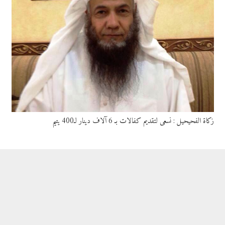
زكاة الفحيحيل : نسعى لتقديم كفالات بـ 6 آلاف دينار لـ400 يتيم