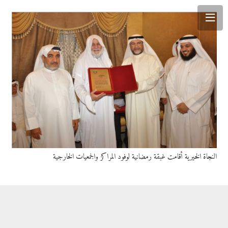
النجاة الخيرية أقامت غبقة رمضانية لوفود المراكز والجمعيات الخارجية