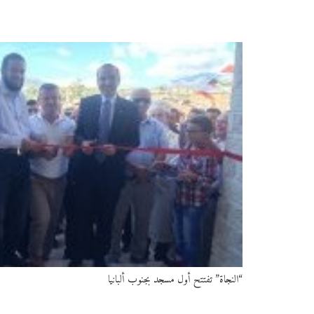
“النجاة” تفتتح أول مسجد بجنوب ألبانيا