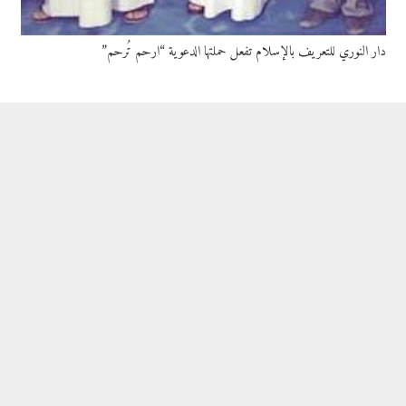
دار النوري للتعريف بالإسلام تفعل حملتها الدعوية “ارحم تُرحم”