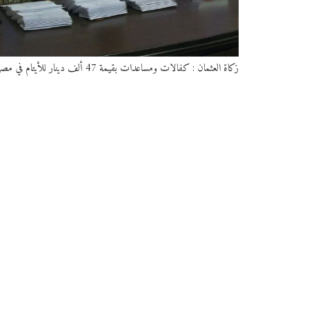
زكاة العثمان : كفالات ومساعدات بقيمة 47 ألف دينار للأيتام في مصر