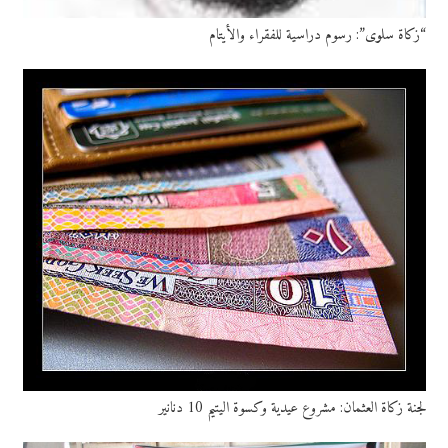
“زكاة سلوى”: رسوم دراسية للفقراء والأيتام
لجنة زكاة العثمان: مشروع عيدية وكسوة اليتيم 10 دنانير