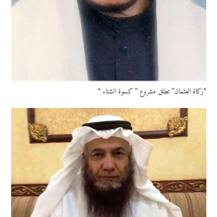
“زكاة العثمان” تطلق مشروع ” كسوة الشتاء “