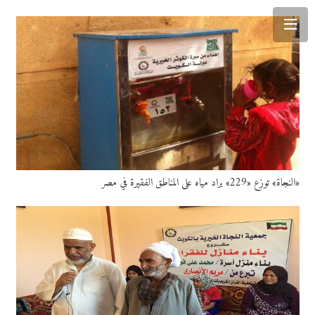
«النجاة» توزع «229» براد مياه على المناطق الفقيرة في مصر