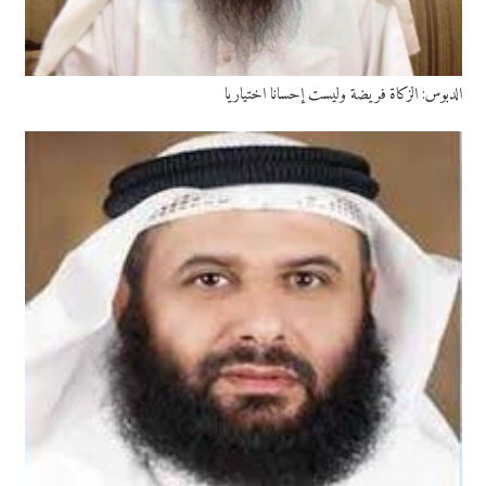
الدبوس: الزكاة فريضة وليست إحسانا اختياريا