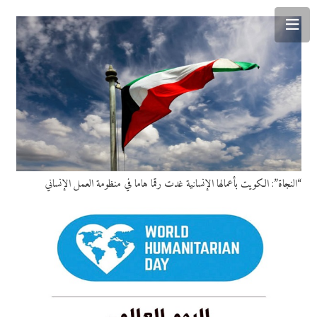
“النجاة”: الكويت بأعمالها الإنسانية غدت رقما هاما في منظومة العمل الإنساني