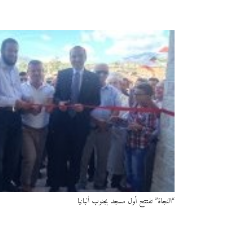
“النجاة” تفتتح أول مسجد بجنوب ألبانيا