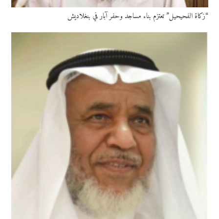
“زكاة الفحيحيل” تعتزم بناء مساجد وحفر آبار في بنغلاديش