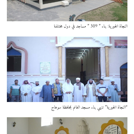
النجاة الخيرية: بناء ” 309 ” مساجد في دول مختلفة
“النجاة الخيرية” تنهي بناء مسجد الغانم بمحافظة سوهاج