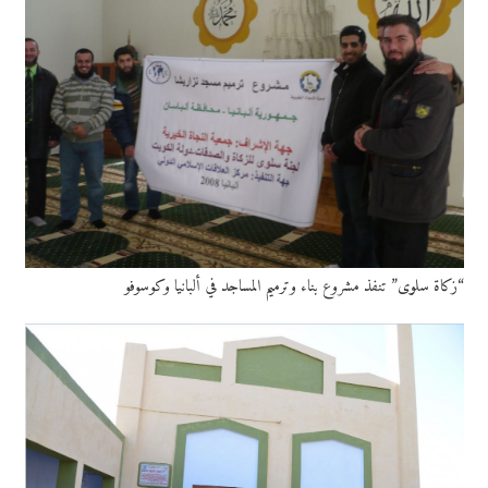
“زكاة سلوى” تنفذ مشروع بناء وترميم المساجد في ألبانيا وكوسوفو