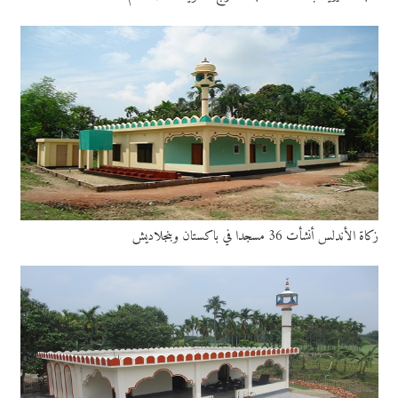
زكاة الأندلس أنشأت 36 مسجدا في باكستان وبنجلاديش