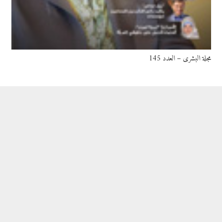
مجلة البشرى – العدد 145