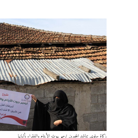
زكاة سلوى تناشد الخيرين ترميم بيوت الأيتام والفقراء بألبانيا