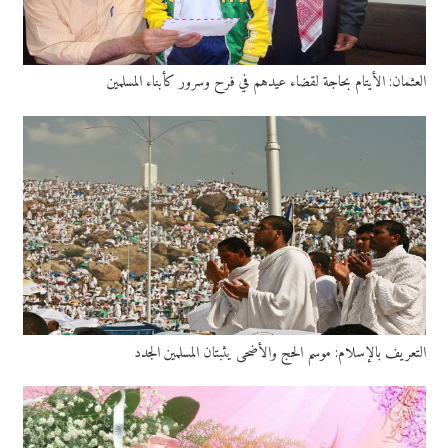
العثمان: الأيتام بحاجة لقضاء عيدهم في فرح وسرور كأبناء المسلمين
التعريف بالإسلام: موسم الحج والأضحى يثبتان المسلمين الجدد