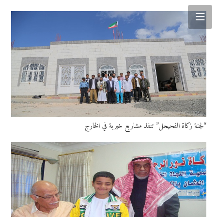
“لجنة زكاة الفحيحل” تنفذ مشاريع خيرية في الخارج