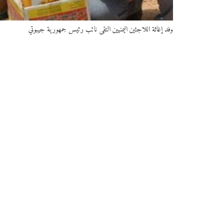
وفد إغاثة اللاجئين اليمنيين التقى نائب رئيس جمهورية جيبوتي