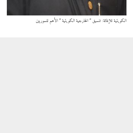
الكويتية للإغاثة: تنسيق ” الخارجية الكويتية ” الأهم للسوريين