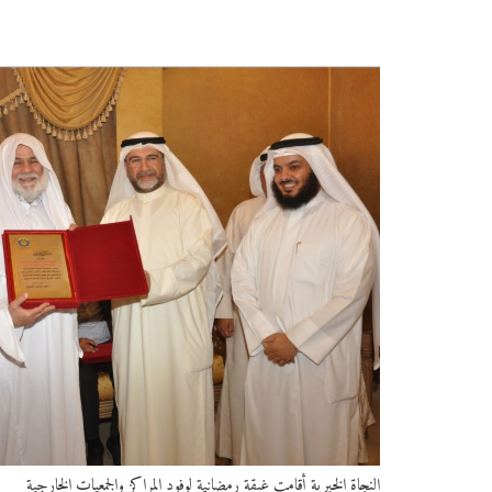
النجاة الخيرية أقامت غبقة رمضانية لوفود المراكز والجمعيات الخارجية