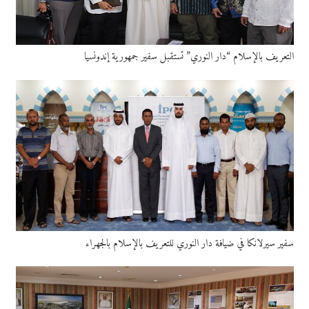
التعريف بالإسلام “دار النوري” تستقبل سفير جمهورية إندونسيا
سفير سيرلانكا في ضيافة دار النوري للتعريف بالإسلام بالجهراء