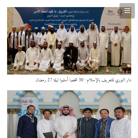
دار النوري للتعريف بالإسلام : 30 شخصا أسلموا ليلة 27 رمضان