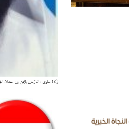
زكاة سلوى : النازحين باليمن بين سندان ا