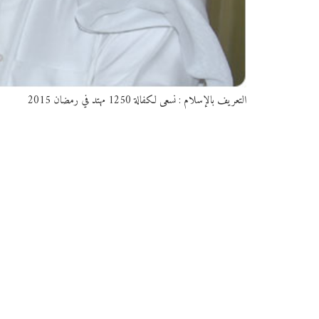
التعريف بالإسلام : نسعى لكفالة 1250 مهتد في رمضان 2015