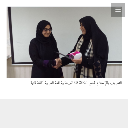
التعريف بالإسلام تمنح الGCSE البريطانية للغة العربية كلغة ثانية