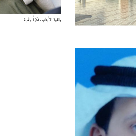
وقفية الأيتام.. فكرةٌ وثمرة