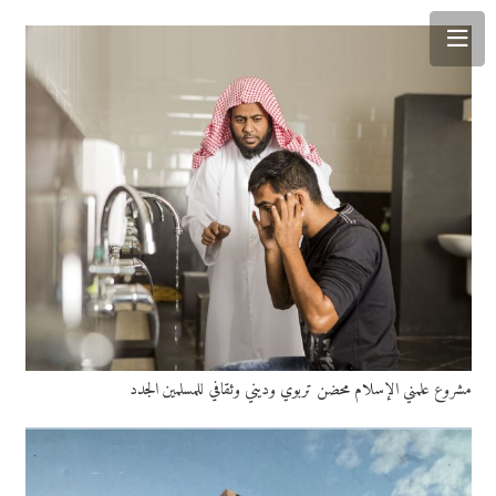
مشروع علمني الإسلام محضن تربوي وديني وثقافي للمسلمين الجدد