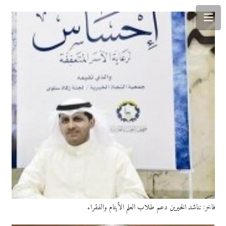
فاخر: نناشد الخيرين دعم طلاب العلم الأيتام والفقراء