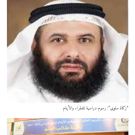
“زكاة سلوى”: رسوم دراسية للفقراء والأيتام