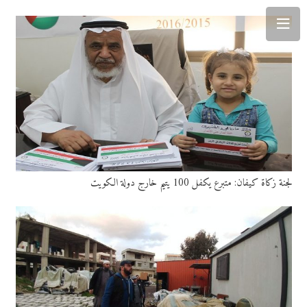
لجنة زكاة كيفان: متبرع يكفل 100 يتيم خارج دولة الكويت