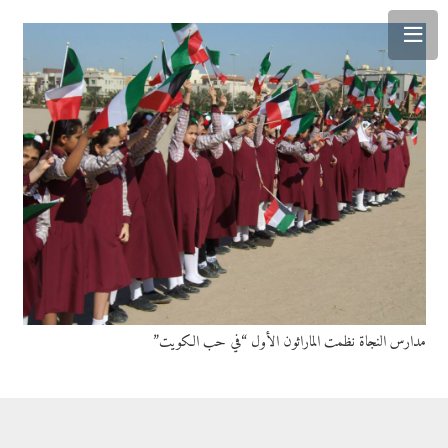
مدارس النجاة نظمت الماراثون الأول “في حب الكويت”