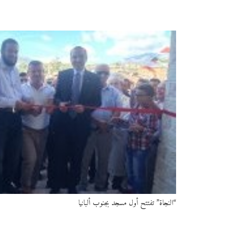
“النجاة” تفتتح أول مسجد بجنوب ألبانيا