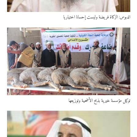
الدبوس: الزكاة فريضة وليست إحسانا اختياريا
توكيل مؤسسة خيرية بذبح الأضحية وتوزيعها