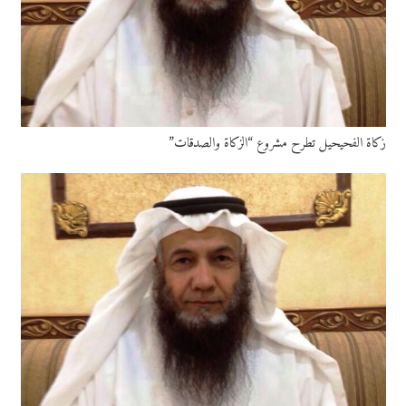
زكاة الفحيحيل تطرح مشروع “الزكاة والصدقات”