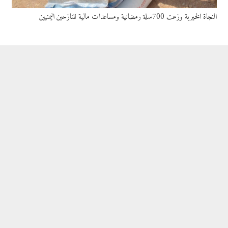
النجاة الخيرية وزعت 700سلة رمضانية ومساعدات مالية للنازحين اليمنيين