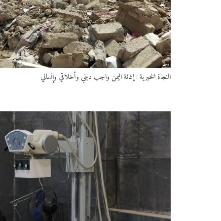
النجاة الخيرية : إغاثة اليمن واجب ديني وأخلاقي وإنساني