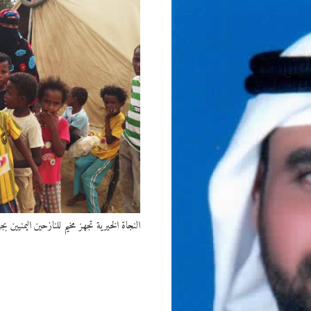
النجاة الخيرية تجهز مخيم للنازحين اليمنيين بجيبوتي بتكل