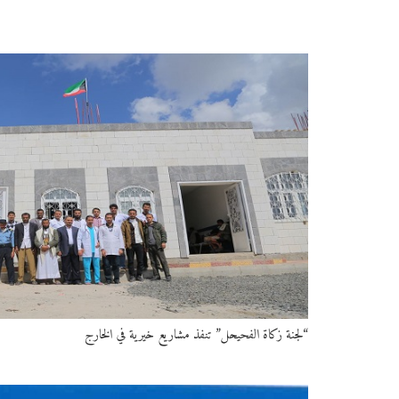
“لجنة زكاة الفحيحل” تنفذ مشاريع خيرية في الخارج