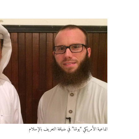
الداعية الأمريكي “يوشا” في ضيافة التعريف بالإسلام