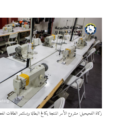
زكاة الفحيحيل: مشروع الأسر المنتجة يكافح البطالة ويستثمر الطاقات المعط