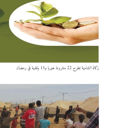
زكاة الشامية تطرح 22 مشروعا خيريا و15 وقفية في رمضان