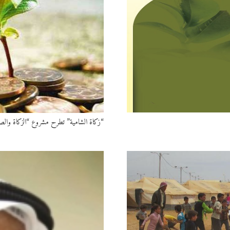
“زكاة الشامية” تطرح مشروع “الزكاة والص