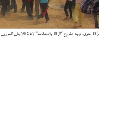
زكاة سلوى: توجه مشروع “الزكاة والصدقات” لإغاثة اللاجئين السوريين