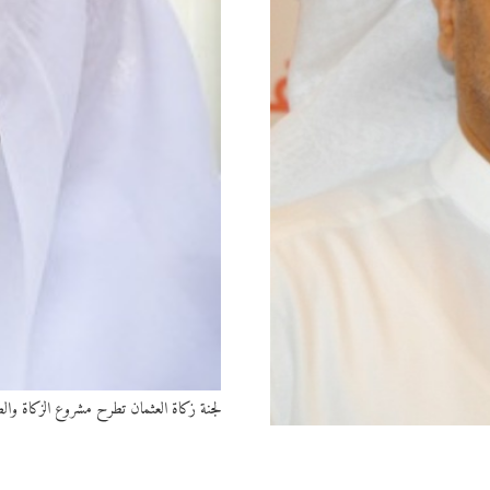
لجنة زكاة العثمان تطرح مشروع الزكاة وا