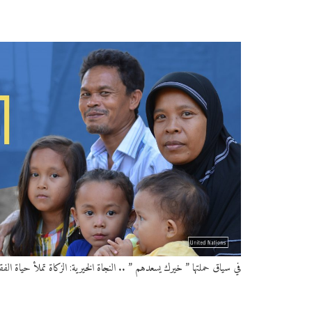
في سياق حملتها ” خيرك يسعدهم ” .. النجاة الخيرية: الزكاة تملأ حياة الف