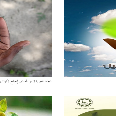
النجاة الخيرية تدعو المحسنين إخراج زكواتهم