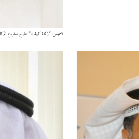
الخميس: “زكاة كيفان” تطرح مشروع الزكاة