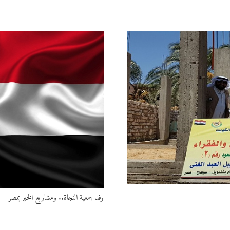
وفد جمعية النجاة.. ومشاريع الخير بمصر