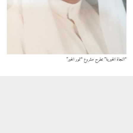
“النجاة الخيرية” تطرح مشروع “تمور الخير”