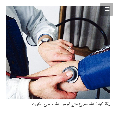
زكاة كيفان تنفذ مشروع علاج المرضى الفقراء خارج الكويت