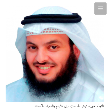
النجاة الخيرية تباشر بناء ست قرى للأيتام والفقراء بباكستان