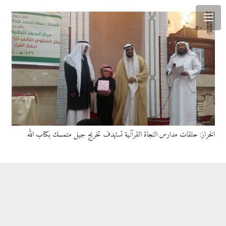
الخراز: حلقات مدارس النجاة القرآنية تستهدف تخريج جيل متمسك بكتاب الله