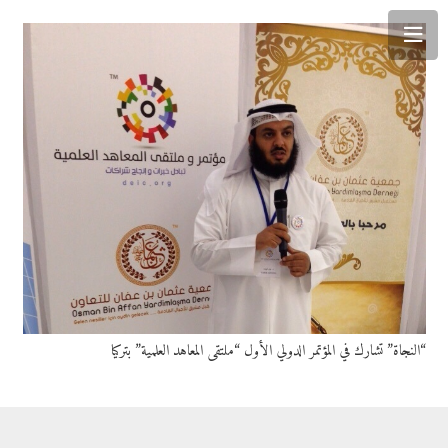
“النجاة” تشارك في المؤتمر الدولي الأول “ملتقى المعاهد العلمية” بتركيا