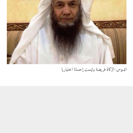
الدبوس: الزكاة فريضة وليست إحسانا اختياريا