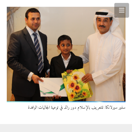
سفير سيرلانكا: للتعريف بالإسلام دور رائد في توعية الجاليات الوافدة