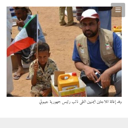
وفد إغاثة اللاجئين اليمنيين التقى نائب رئيس جمهورية جيبوتي