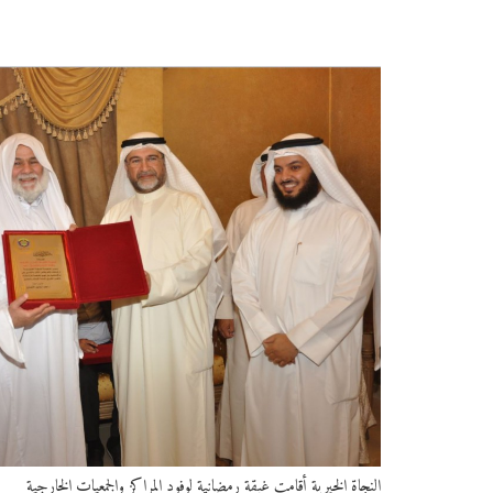
النجاة الخيرية أقامت غبقة رمضانية لوفود المراكز والجمعيات الخارجية