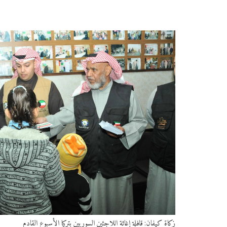
زكاة كيفان: قافلة إغاثة اللاجئين السوريين بتركيا الأسبوع القادم