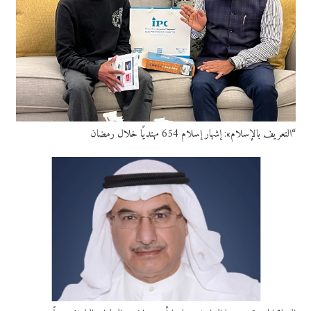
“التعريف بالإسلام»: إشهار إسلام 654 مهتديًا خلال رمضان