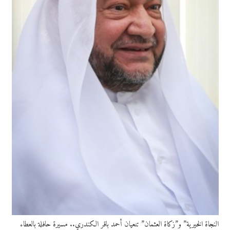
النجاة الخيرية” و”زكاة العثمان” تنعيان أحمد باقر الكندري.. مسيرة حافلة بالعطاء