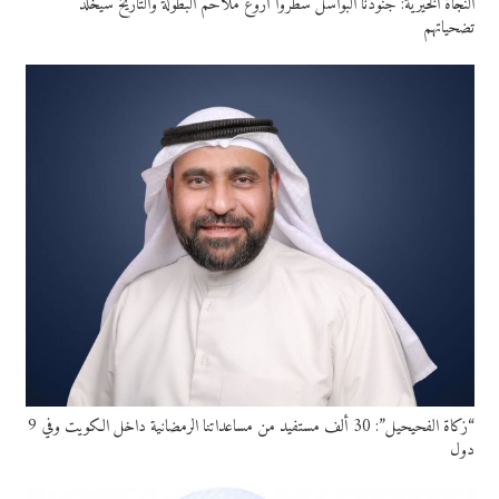
النجاة الخيرية: جنودنا البواسل سطروا أروع ملاحم البطولة والتاريخ سيخلّد
تضحياتهم
“زكاة الفحيحيل”: 30 ألف مستفيد من مساعداتنا الرمضانية داخل الكويت وفي 9
دول