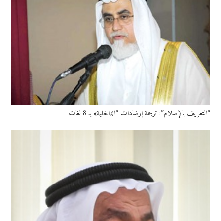
“التعريف بالإسلام”: ترجمة إرشادات “الداخلية» بـ 8 لغات