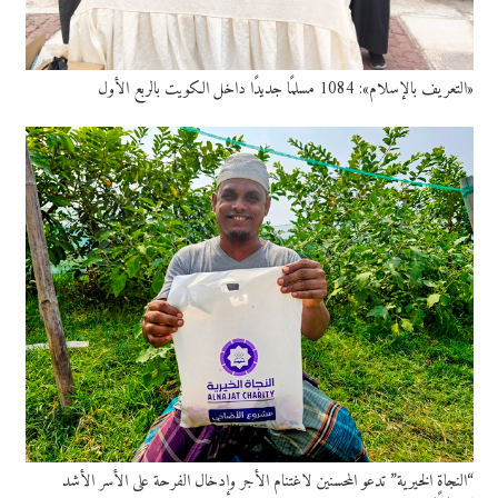
«التعريف بالإسلام»: 1084 مسلمًا جديدًا داخل الكويت بالربع الأول
“النجاة الخيرية” تدعو المحسنين لاغتنام الأجر وإدخال الفرحة على الأسر الأشد