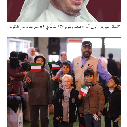
“النجاة الخيرية”: “وين أنس» تسدد رسوم 374 طالبًا في 65 مدرسة داخل الكويت