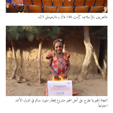
«التعريف بالإسلام» كرّمت 146 فائزًا بـ «الرهيماني 23»
النجاة الخيرية تطرح على أهل الخير مشروع إفطار مليون صائم في الدول الأشد
احتياجاً