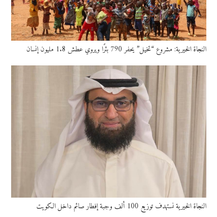
النجاة الخيرية: مشروع “تخيل” يحفر 790 بئرًا ويروي عطش 1.8 مليون إنسان
النجاة الخيرية نستهدف توزيع 100 ألف وجبة إفطار صائم داخل الكويت