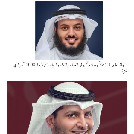
النجاة الخيرية :”دفئاً وسلاماً” يوفر الغذاء والكسوة والبطانيات لــ1000 أسرة في
غزة