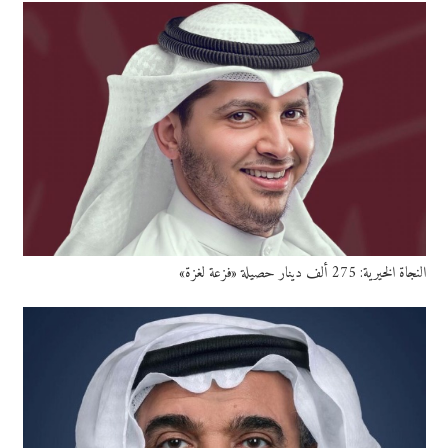
النجاة الخيرية: 275 ألف دينار حصيلة «فزعة لغزة»