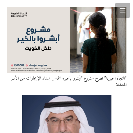
“النجاة الخيرية” تطرح مشروع “أبشروا بالخير» الخاص بسداد الإيجارات عن الأسر
المتعففة